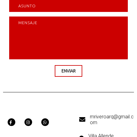
ENVIAR
mriveroarq@gmail.c
om
Villa Allende,